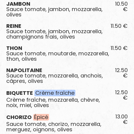
JAMBON
10.50
Sauce tomate, jambon, mozzarella,
€
olives
REINE
11.50 €
Sauce tomate, jambon, mozzarella,
champignons frais, olives
THON
11.50 €
Sauce tomate, moutarde, mozzarella,
thon, olives
NAPOLITAINE
12.50
Sauce tomate, mozzarella, anchois,
€
câpres, olives
12.50
BIQUETTE
Crème fraîche
€
Crème fraîche, mozzarella, chèvre,
noix, miel, olives
13.00
CHORIZO
Épicé
€
Sauce tomate, chorizo, mozzarella,
merguez, oignons, olives