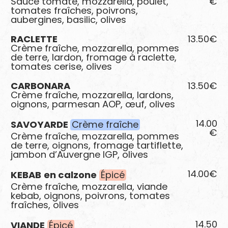
Sauce tomate, mozzarella, poulet,
€
tomates fraîches, poivrons,
aubergines, basilic, olives
RACLETTE
13.50€
Crème fraîche, mozzarella, pommes
de terre, lardon, fromage à raclette,
tomates cerise, olives
CARBONARA
13.50€
Crème fraîche, mozzarella, lardons,
oignons, parmesan AOP, œuf, olives
14.00
SAVOYARDE
Crème fraîche
€
Crème fraîche, mozzarella, pommes
de terre, oignons, fromage tartiflette,
jambon d’Auvergne IGP, olives
14.00€
KEBAB
en calzone
Épicé
Crème fraîche, mozzarella, viande
kebab, oignons, poivrons, tomates
fraîches, olives
14.50
VIANDE
Épicé