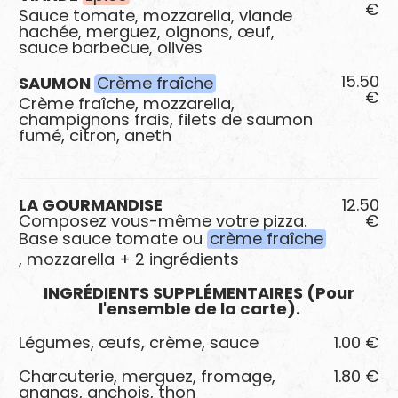
€
Sauce tomate, mozzarella, viande
hachée, merguez, oignons, œuf,
sauce barbecue, olives
15.50
SAUMON
Crème fraîche
€
Crème fraîche, mozzarella,
champignons frais, filets de saumon
fumé, citron, aneth
LA GOURMANDISE
12.50
Composez vous-même votre pizza.
€
Base sauce tomate ou
crème fraîche
, mozzarella + 2 ingrédients
INGRÉDIENTS SUPPLÉMENTAIRES (Pour
l'ensemble de la carte).
Légumes, œufs, crème, sauce
1.00 €
Charcuterie, merguez, fromage,
1.80 €
ananas, anchois, thon