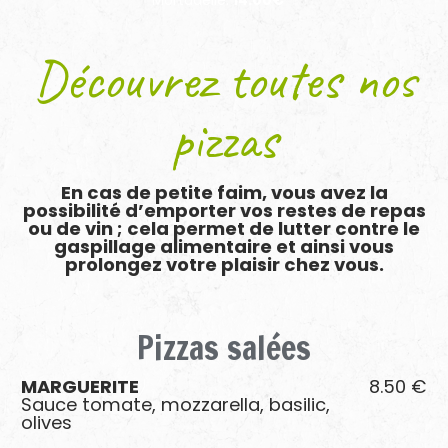
Mortadelle.
14.00€
NOS PÂTES ET SALADES
NOTRE RESTAURANT
Découvrez
toutes
nos
DISTRIBUTEUR PARTENAIRE
CONTACT
pizzas
En cas de petite faim, vous avez la
possibilité d’emporter vos restes de repas
ou de vin ; cela permet de lutter contre le
gaspillage alimentaire et ainsi vous
prolongez votre plaisir chez vous.
Pizzas
salées
MARGUERITE
8.50 €
Sauce tomate, mozzarella, basilic,
olives