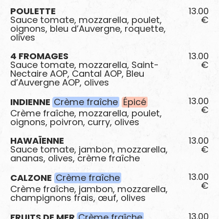
POULETTE
13.00
Sauce tomate, mozzarella, poulet,
€
oignons, bleu d’Auvergne, roquette,
olives
4 FROMAGES
13.00
Sauce tomate, mozzarella, Saint-
€
Nectaire AOP, Cantal AOP, Bleu
d’Auvergne AOP, olives
13.00
INDIENNE
Crème fraîche
Épicé
€
Crème fraîche, mozzarella, poulet,
oignons, poivron, curry, olives
HAWAÏENNE
13.00
Sauce tomate, jambon, mozzarella,
€
ananas, olives, crème fraîche
13.00
CALZONE
Crème fraîche
€
Crème fraîche, jambon, mozzarella,
champignons frais, œuf, olives
13.00
FRUITS DE MER
Crème fraîche