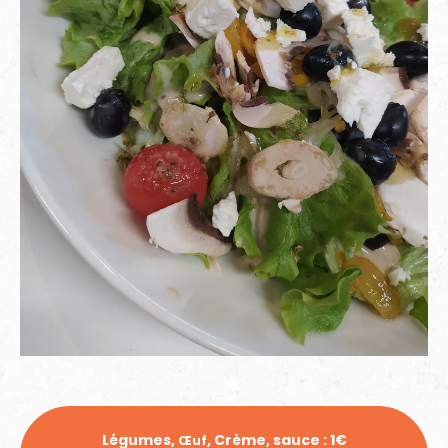
Légumes,
, Crème, sauce : 1€
Œuf