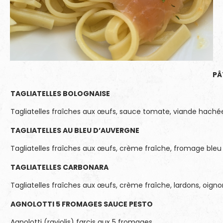
PÂ
TAGLIATELLES BOLOGNAISE
Tagliatelles fraîches aux œufs, sauce tomate, viande haché
TAGLIATELLES AU BLEU D’AUVERGNE
Tagliatelles fraîches aux œufs, crème fraîche, fromage ble
TAGLIATELLES CARBONARA
Tagliatelles fraîches aux œufs, crème fraîche, lardons, oign
AGNOLOTTI 5 FROMAGES SAUCE PESTO
Agnolotti (raviolis) farcis aux 5 fromages