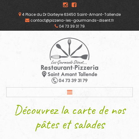
4 Place du Dr Darteyre 63450 Saint-Amant-Tallende
contact@pizzeria-les-gourmands-disent.fr
04 73 39 31 79
ACCUEIL
Découvrez
la
carte
de
nos
NOS VALEURS
pâtes
et
salades
NOS PIZZAS
NOS BURGERS ET TARTINES