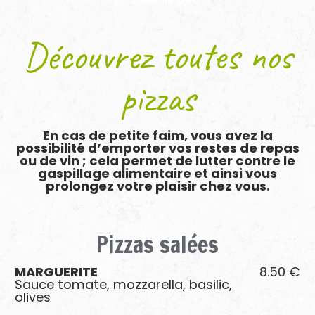
Mortadelle.
14.00€
NOS PÂTES ET SALADES
NOTRE RESTAURANT
Découvrez
toutes
nos
DISTRIBUTEUR PARTENAIRE
CONTACT
pizzas
En cas de petite faim, vous avez la
possibilité d’emporter vos restes de repas
ou de vin ; cela permet de lutter contre le
gaspillage alimentaire et ainsi vous
prolongez votre plaisir chez vous.
Pizzas
salées
MARGUERITE
8.50 €
Sauce tomate, mozzarella, basilic,
olives