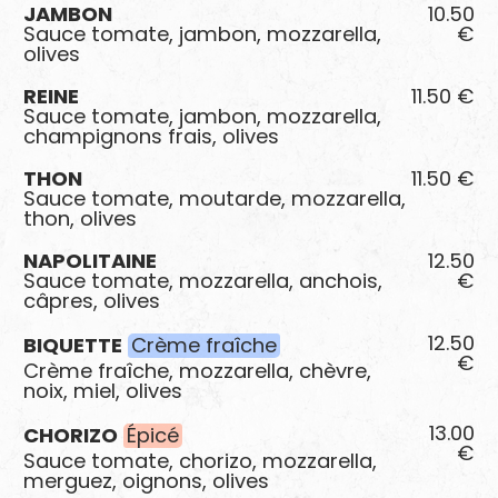
JAMBON
10.50
Sauce tomate, jambon, mozzarella,
€
olives
REINE
11.50 €
Sauce tomate, jambon, mozzarella,
champignons frais, olives
THON
11.50 €
Sauce tomate, moutarde, mozzarella,
thon, olives
NAPOLITAINE
12.50
Sauce tomate, mozzarella, anchois,
€
câpres, olives
12.50
BIQUETTE
Crème fraîche
€
Crème fraîche, mozzarella, chèvre,
noix, miel, olives
13.00
CHORIZO
Épicé
€
Sauce tomate, chorizo, mozzarella,
merguez, oignons, olives