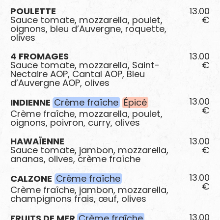
POULETTE
13.00
Sauce tomate, mozzarella, poulet,
€
oignons, bleu d’Auvergne, roquette,
olives
4 FROMAGES
13.00
Sauce tomate, mozzarella, Saint-
€
Nectaire AOP, Cantal AOP, Bleu
d’Auvergne AOP, olives
13.00
INDIENNE
Crème fraîche
Épicé
€
Crème fraîche, mozzarella, poulet,
oignons, poivron, curry, olives
HAWAÏENNE
13.00
Sauce tomate, jambon, mozzarella,
€
ananas, olives, crème fraîche
13.00
CALZONE
Crème fraîche
€
Crème fraîche, jambon, mozzarella,
champignons frais, œuf, olives
13.00
FRUITS DE MER
Crème fraîche