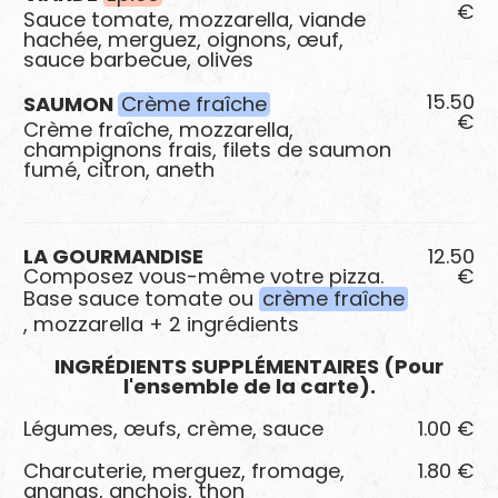
€
Sauce tomate, mozzarella, viande
hachée, merguez, oignons, œuf,
sauce barbecue, olives
15.50
SAUMON
Crème fraîche
€
Crème fraîche, mozzarella,
champignons frais, filets de saumon
fumé, citron, aneth
LA GOURMANDISE
12.50
Composez vous-même votre pizza.
€
Base sauce tomate ou
crème fraîche
, mozzarella + 2 ingrédients
INGRÉDIENTS SUPPLÉMENTAIRES (Pour
l'ensemble de la carte).
Légumes, œufs, crème, sauce
1.00 €
Charcuterie, merguez, fromage,
1.80 €
ananas, anchois, thon