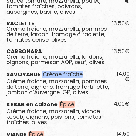
Sauce tomate, mozzarella, poulet,
€
tomates fraîches, poivrons,
aubergines, basilic, olives
RACLETTE
13.50€
Crème fraîche, mozzarella, pommes
de terre, lardon, fromage à raclette,
tomates cerise, olives
CARBONARA
13.50€
Crème fraîche, mozzarella, lardons,
oignons, parmesan AOP, œuf, olives
14.00
SAVOYARDE
Crème fraîche
€
Crème fraîche, mozzarella, pommes
de terre, oignons, fromage tartiflette,
jambon d’Auvergne IGP, olives
14.00€
KEBAB
en calzone
Épicé
Crème fraîche, mozzarella, viande
kebab, oignons, poivrons, tomates
fraîches, olives
14.50
VIANDE
Épicé